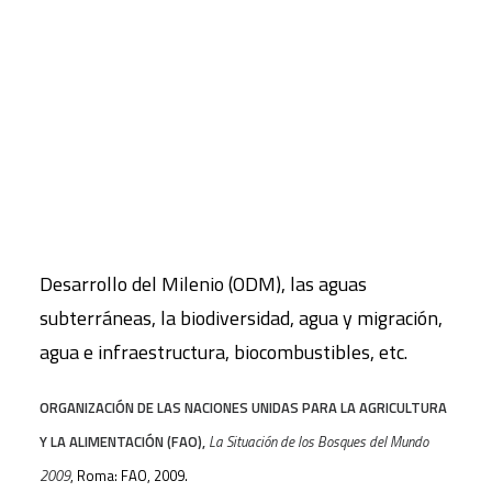
El Informe está estructurado en cuatro capítulos
principales, además de la introducción y las
CART
recomendaciones: “Impulsores del cambio”, “Uso
Tu carrito está vacío.
de los recursos para humanos y ecosistemas”,
“Estado de los recursos”, y “Respuestas para un
mundo en cambio: ¿qué opciones existen?”; donde
se tratan distintas cuestiones entre las que se
incluyen el cambio climático, los Objetivos de
Desarrollo del Milenio (ODM), las aguas
subterráneas, la biodiversidad, agua y migración,
agua e infraestructura, biocombustibles, etc.
ORGANIZACIÓN DE LAS NACIONES UNIDAS PARA LA AGRICULTURA
Y LA ALIMENTACIÓN (FAO),
La Situación de los Bosques del Mundo
2009
, Roma: FAO, 2009.