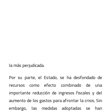
pasada y sin pretenderlo, reducir el consumo
energético y las emisiones de CO2 como nunca
CART
Tu carrito está vacío.
antes.
Todos los agentes económicos se han visto
afectados por la crisis, aunque de manera
desigual. El capital es el que ha salido mejor
parado, mientras que la clase asalariada ha sido
la más perjudicada.
Por su parte, el Estado, se ha desfondado de
recursos como efecto combinado de una
importante reducción de ingresos fiscales y del
aumento de los gastos para afrontar la crisis. Sin
embargo, las medidas adoptadas se han