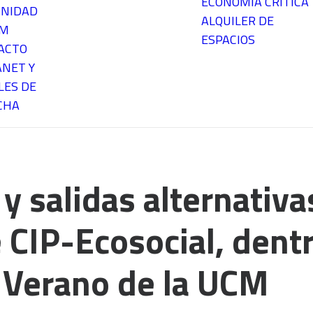
ECONOMÍA CRÍTICA
NIDAD
ALQUILER DE
EM
ESPACIOS
ACTO
ANET Y
LES DE
CHA
y salidas alternativas
e CIP-Ecosocial, dent
 Verano de la UCM