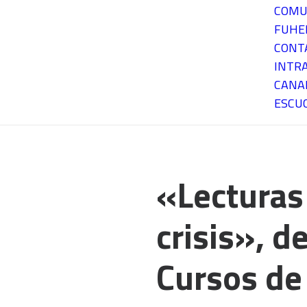
COMU
FUH
CONT
INTR
CANA
ESCU
«Lecturas 
crisis», d
Cursos de