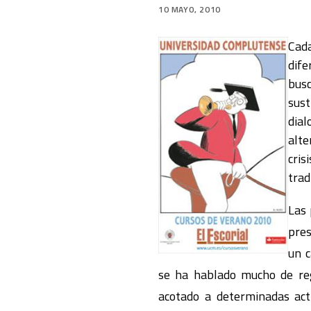
10 MAYO, 2010
Cada
dife
busc
sust
dial
alte
cris
trad
Las 
pres
un 
se ha hablado mucho de regu
acotado a determinadas acti