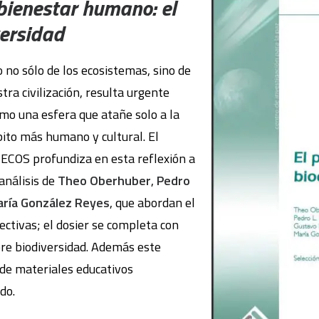
 bienestar humano: el
versidad
 no sólo de los ecosistemas, sino de
ra civilización, resulta urgente
omo una esfera que atañe solo a la
bito más humano y cultural. El
ECOS profundiza en esta reflexión a
 análisis de
Theo Oberhuber
,
Pedro
ría González Reyes
, que abordan el
ctivas; el dosier se completa con
bre biodiversidad. Además este
 de materiales educativos
do.