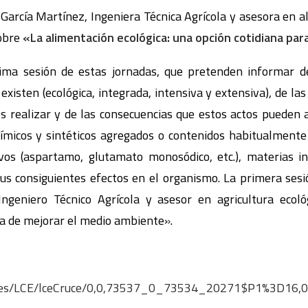
arcía Martínez, Ingeniera Técnica Agrícola y asesora en al
sobre
«La alimentación ecológica: una opción cotidiana par
ima sesión de estas jornadas, que pretenden informar d
existen (ecológica, integrada, intensiva y extensiva), de l
 realizar y de las consecuencias que estos actos pueden ac
icos y sintéticos agregados o contenidos habitualmente
vos (aspartamo, glutamato monosódico, etc.), materias in
y sus consiguientes efectos en el organismo. La primera ses
, Ingeniero Técnico Agrícola y asesor en agricultura ecoló
ana de mejorar el medio ambiente».
a.es/LCE/lceCruce/0,0,73537_0_73534_20271$P1%3D16,0