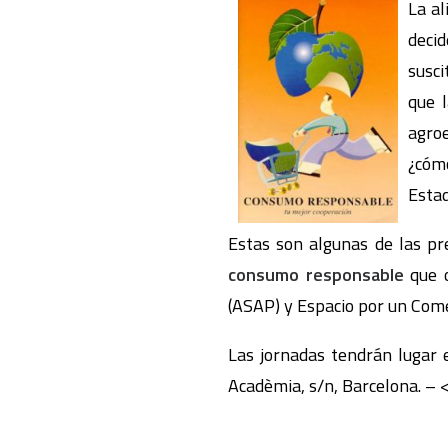
La a
deci
susci
que 
agroe
¿cómo
Esta
Estas son algunas de las pr
consumo responsable
que o
(ASAP) y Espacio por un Come
Las jornadas tendrán lugar 
Acadèmia, s/n, Barcelona. – <