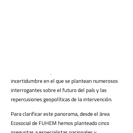
entre el régimen de Gadafi y los rebeldes, con la
implicación de la OTAN a favor de éstos últimos,
CART
está a punto de saldarse, casi siete mes después,
Tu carrito está vacío.
con la victoria de los sublevados y el rápido
reparto del petróleo libio, principalmente entre
los países europeos que se han implicado
directamente.
Se abre ahora un periodo de transición e
incertidumbre en el que se plantean numerosos
interrogantes sobre el futuro del país y las
repercusiones geopolíticas de la intervención.
Para clarificar este panorama, desde el área
Ecosocial de FUHEM hemos planteado cinco
preguntas a especialistas nacionales y