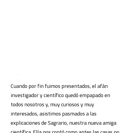
Lourdes
la visita sorpresa de una verdadera
científica. Fue por la mañana cuando se propagó
CART
Tu carrito está vacío.
el rumor de que por las aulas de segundo
circulaba una misteriosa mujer que con bata
blanca, gafas y guantes protectores, pretendía
enseñarnos maravillas de la ciencia y de cómo
esta podía ayudarnos, y nos había ayudado a vivir
mejor.
Cuando por fin fuimos presentados, el afán
investigador y científico quedó empapado en
todos nosotros y, muy curiosos y muy
interesados, asistimos pasmados a las
explicaciones de Sagrario, nuestra nueva amiga
científica. Ella nos contó como antes las casas no