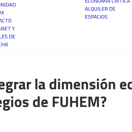
ECONOMÍA CRÍTICA
NIDAD
ALQUILER DE
EM
ESPACIOS
ACTO
ANET Y
LES DE
CHA
egrar la dimensión e
legios de FUHEM?