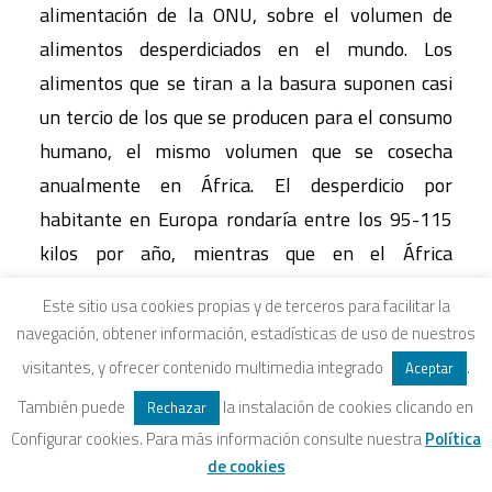
alimentación de la ONU, sobre el volumen de
alimentos desperdiciados en el mundo. Los
alimentos que se tiran a la basura suponen casi
un tercio de los que se producen para el consumo
humano, el mismo volumen que se cosecha
anualmente en África. El desperdicio por
habitante en Europa rondaría entre los 95-115
kilos por año, mientras que en el África
subsahariana y el suroeste de Asia − con
Este sitio usa cookies propias y de terceros para facilitar la
sistemas de conservación de alimentos mucho
navegación, obtener información, estadísticas de uso de nuestros
más deficientes− supondría solo 11 kilos por año.
visitantes, y ofrecer contenido multimedia integrado
.
Aceptar
También puede
la instalación de cookies clicando en
Revisando y explicando el mapa del hambre de la
Rechazar
Configurar cookies. Para más información consulte nuestra
Política
FAO
de cookies
Entrada realizada por
Pau Salarich
cuyo objetivo