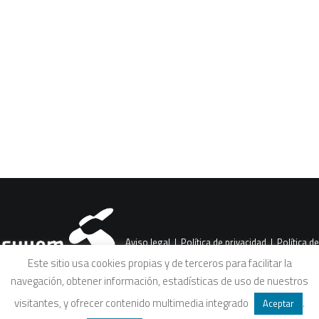
CART
Tu carrito está vacío.
Aviso legal
|
Política de privacidad
|
Política de
Este sitio usa cookies propias y de terceros para facilitar la
navegación, obtener información, estadísticas de uso de nuestros
cookies
|
Condiciones legales de venta
visitantes, y ofrecer contenido multimedia integrado
.
Aceptar