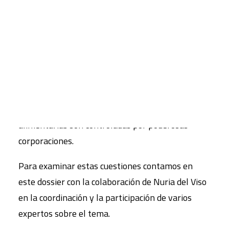
modelos alimentarios.
Nuestros alimentos, actualmente integrados en
CART
Tu carrito está vacío.
buena medida en cadenas globales, comportan
diferentes impactos sobre nuestra salud y los
ecosistemas. Las cosechas alimentarias cotizan
hoy en los mercados de materias primas, como si
de un recurso más se tratara y las cadenas
alimentarias son controladas por poderosas
corporaciones.
Para examinar estas cuestiones contamos en
este dossier con la colaboración de Nuria del Viso
en la coordinación y la participación de varios
expertos sobre el tema.