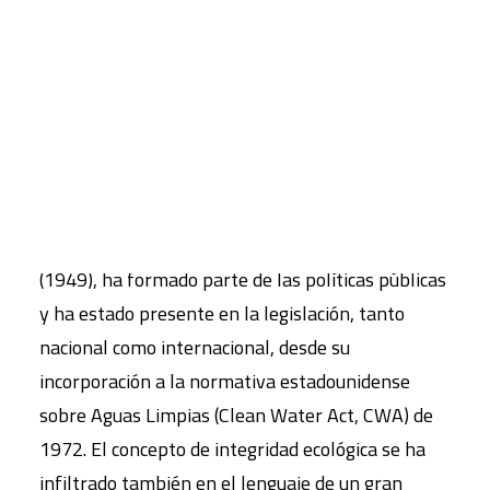
el concepto de integridad ecológica tratado como
principio sólido para una nueva ética planteada más
CART
allá de una simple ética ambiental, con el fin de que
Tu carrito está vacío.
constituya un principio moral que proteja
necesariamente el hábitat de la humanidad.
La integridad ecológica o biológica, cuyo origen
como concepto ético se remonta a Aldo Leopold
(1949), ha formado parte de las políticas públicas
y ha estado presente en la legislación, tanto
nacional como internacional, desde su
incorporación a la normativa estadounidense
sobre Aguas Limpias (Clean Water Act, CWA) de
1972. El concepto de integridad ecológica se ha
infiltrado también en el lenguaje de un gran