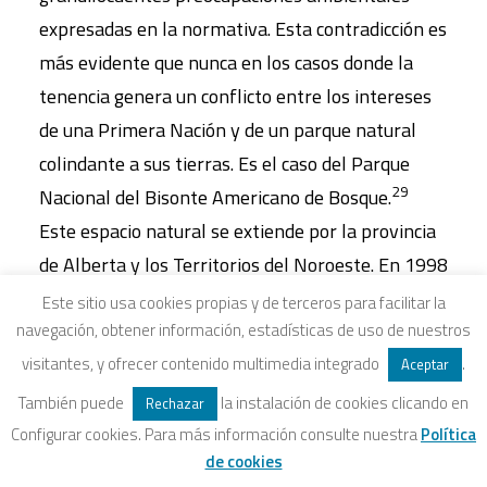
expresadas en la normativa. Esta contradicción es
más evidente que nunca en los casos donde la
tenencia genera un conflicto entre los intereses
de una Primera Nación y de un parque natural
colindante a sus tierras. Es el caso del Parque
29
Nacional del Bisonte Americano de Bosque.
Este espacio natural se extiende por la provincia
de Alberta y los Territorios del Noroeste. En 1998
el municipio de Fort Smith presentó al
Este sitio usa cookies propias y de terceros para facilitar la
navegación, obtener información, estadísticas de uso de nuestros
departamento de Parques de Canadá una
visitantes, y ofrecer contenido multimedia integrado
.
solicitud «requiriendo el visto bueno para la
Aceptar
construcción y funcionamiento de una carretera
También puede
la instalación de cookies clicando en
Rechazar
que atravesaría el parque en dirección este a
Configurar cookies. Para más información consulte nuestra
Política
de cookies
30
oeste siguiendo el curso del Río de la Paz».