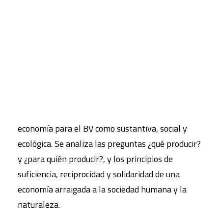
CART
Tu carrito está vacío.
El Buen Vivir (BV) se define como vida plena e
implica la armonía interna de las personas, con la
comunidad y con la naturaleza. Desde la
perspectiva de Karl Polanyi, se caracteriza la
economía para el BV como sustantiva, social y
ecológica. Se analiza las preguntas ¿qué producir?
y ¿para quién producir?, y los principios de
suficiencia, reciprocidad y solidaridad de una
economía arraigada a la sociedad humana y la
naturaleza.