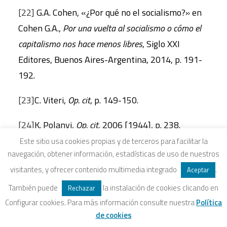
[22]
G.A. Cohen, «¿Por qué no el socialismo?» en
Cohen G.A.,
Por una vuelta al socialismo o cómo el
capitalismo nos hace menos libres
, Siglo XXI
Editores, Buenos Aires-Argentina, 2014, p. 191-
192.
[23]
C. Viteri,
Op. cit
, p. 149-150.
[24]
K. Polanyi,
Op. cit
, 2006 [1944], p. 238.
Este sitio usa cookies propias y de terceros para facilitar la
[25]
J.L. Coraggio,
Op. cit
, 2011, p. 261-264.
navegación, obtener información, estadísticas de uso de nuestros
visitantes, y ofrecer contenido multimedia integrado
.
Aceptar
[26]
J.L. Coraggio, «Polanyi y la economía social y
También puede
la instalación de cookies clicando en
Rechazar
solidaria en América Latina» en Coraggio J.L.
et al.
,
Configurar cookies. Para más información consulte nuestra
Política
¿Qué es lo económico?
, Abya Yala, Quito, 2014, p.
de cookies
101.