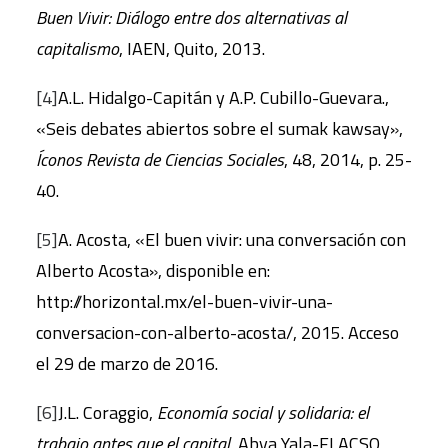
Buen Vivir: Diálogo entre dos alternativas al
capitalismo
, IAEN, Quito, 2013.
[4]
A.L. Hidalgo-Capitán y A.P. Cubillo-Guevara.,
«Seis debates abiertos sobre el sumak kawsay»,
Íconos Revista de Ciencias Sociales
, 48, 2014, p. 25-
40.
[5]
A. Acosta, «El buen vivir: una conversación con
Alberto Acosta», disponible en:
http://horizontal.mx/el-buen-vivir-una-
conversacion-con-alberto-acosta/, 2015. Acceso
el 29 de marzo de 2016.
[6]
J.L. Coraggio,
Economía social y solidaria: el
trabajo antes que el capital
, Abya Yala-FLACSO,