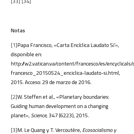
[33]
[34]
Notas
[1]
Papa Francisco, «Carta Encíclica Laudato Si’»,
disponible en:
http://w2.vatican.va/content/francesco/es/encyclical
francesco_20150524_enciclica-laudato-si.html,
2015. Acceso: 29 de marzo de 2016.
[2]
W. Steffen et al., «Planetary boundaries:
Guiding human development on a changing
planet»,
Science
, 347 (6223), 2015.
[3]
M. Le Quang y T. Vercoutére,
Ecosocialismo y