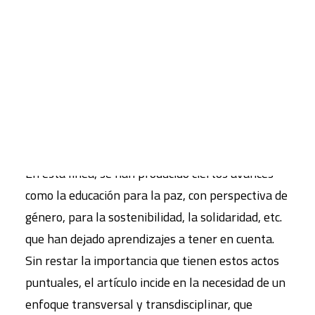
que deberían ocupar los contenidos ecosociales,
como lo hacen materias como matemáticas o
CART
lengua, no solo para dotar de herramientas al
Tu carrito está vacío.
alumnado sino para “comprender y estar en el
mundo, para que se convierta en agente de
cambio activo, capaz de ayudar a que la sociedad
se articule de forma democrático”, apunta.
En esta línea, se han producido ciertos avances
como la educación para la paz, con perspectiva de
género, para la sostenibilidad, la solidaridad, etc.
que han dejado aprendizajes a tener en cuenta.
Sin restar la importancia que tienen estos actos
puntuales, el artículo incide en la necesidad de un
enfoque transversal y transdisciplinar, que