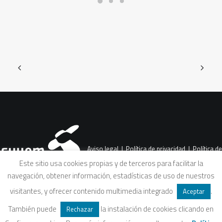
Aviso legal
|
Política de privacidad
|
Política de
Este sitio usa cookies propias y de terceros para facilitar la
navegación, obtener información, estadísticas de uso de nuestros
cookies
|
Condiciones legales de venta
visitantes, y ofrecer contenido multimedia integrado
.
Aceptar
También puede
la instalación de cookies clicando en
Rechazar