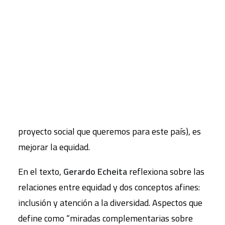
puertas de la escuela.
CART
Con el título “
¿Un pacto educativo sin equidad?
”, el
Tu carrito está vacío.
artículo plantea que la falta de mayorías políticas
actuales puede llevar a una nueva reforma
educativa fraguada con más consensos y que,
llegados a este punto, la prioridad de nuestro
sistema educativo (y, por lo tanto, también del
proyecto social que queremos para este país), es
mejorar la equidad.
En el texto,
Gerardo Echeita
reflexiona sobre las
relaciones entre equidad y dos conceptos afines:
inclusión y atención a la diversidad. Aspectos que
define como “miradas complementarias sobre