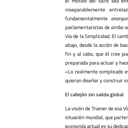
el motivo del lucro sea en
inseparablemente entrela
fundamentalmente
anarqui
parlamentaristas de
arriba a
Vía de la Simplicidad. El cam
abajo, desde la acción de bas
fin y al cabo, que él cree 
preparada para actuar y hacer
«Lo realmente complicado es
quieran diseñar y construir s
El callejón sin salida global
La visión de Trainer de esa V
situación mundial, que parten
economía actual es su dedicaci