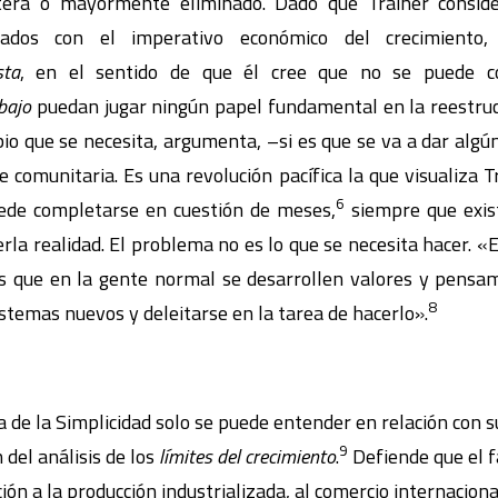
tera o mayormente eliminado. Dado que Trainer consid
zados con el imperativo económico del crecimiento
sta
, en el sentido de que él cree que no se puede c
bajo
puedan jugar ningún papel fundamental en la reestruct
bio que se necesita, argumenta, –si es que se va a dar algú
e comunitaria. Es una revolución pacífica la que visualiza T
6
puede completarse en cuestión de meses,
siempre que exis
la realidad. El problema no es lo que se necesita hacer. «Es
 que en la gente normal se desarrollen valores y pensami
8
istemas nuevos y deleitarse en la tarea de hacerlo».
ía de la Simplicidad solo se puede entender en relación con s
9
 del análisis de los
límites
del crecimiento
.
Defiende que el f
ón a la producción industrializada, al comercio internacional