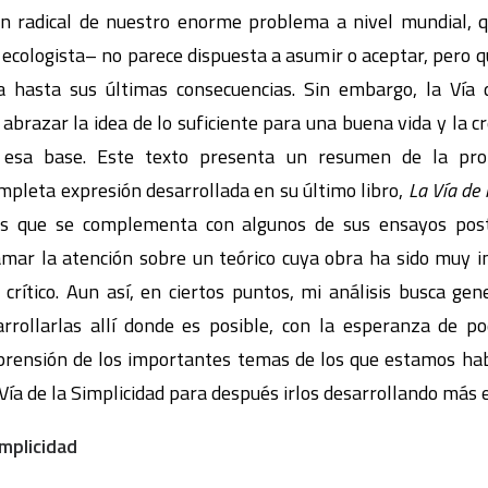
ión radical de nuestro enorme problema a nivel mundial, 
cologista– no parece dispuesta a asumir o aceptar, pero q
va hasta sus últimas consecuencias. Sin embargo, la Vía
e abrazar la idea de lo suficiente para una buena vida y la c
esa base. Este texto presenta un resumen de la prop
pleta expresión desarrollada en su último libro,
La Vía de 
sis que se complementa con algunos de sus ensayos post
lamar la atención sobre un teórico cuya obra ha sido muy i
crítico. Aun así, en ciertos puntos, mi análisis busca ge
arrollarlas allí donde es posible, con la esperanza de 
prensión de los importantes temas de los que estamos ha
Vía de la Simplicidad para después irlos desarrollando más e
implicidad