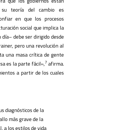
era que los gobiernos están
, su teoría del cambio es
onfiar en que los procesos
uración social que implica la
n día– debe ser dirigido desde
rainer, pero una revolución al
ta una masa crítica de gente
7
a es la parte fácil»,
afirma.
entos a partir de los cuales
us diagnósticos de la
allo más grave de la
, a los estilos de vida