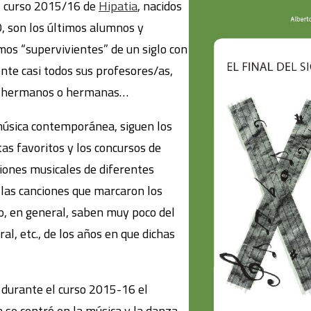
l curso 2015/16 de
Hipatia
, nacidos
, son los últimos alumnos y
imos “supervivientes” de un siglo con
nte casi todos sus profesores/as,
us hermanos o hermanas…
 música contemporánea, siguen los
tas favoritos y los concursos de
ciones musicales de diferentes
as canciones que marcaron los
ro, en general, saben muy poco del
ural, etc., de los años en que dichas
 durante el curso 2015-16 el
 se centró en la música y la danza,