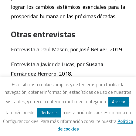
lograr los cambios sistémicos esenciales para la
prosperidad humana en las próximas décadas.
Otras entrevistas
Entrevista a Paul Mason
, por
José Bellver
, 2019.
Entrevista a Javier de Lucas
, por
Susana
Fernández Herrero
, 2018.
Este sitio usa cookies propias y de terceros para facilitar la
Entrevista a Tica Font
, por
Susana Fernández
,
navegación, obtener información, estadísticas de uso de nuestros
2018.
visitantes, y ofrecer contenido multimedia integrado
.
Aceptar
Entrevista a Bernd Röttger
, por
Elisa Schwis
,
También puede
la instalación de cookies clicando en
Rechazar
Configurar cookies. Para más información consulte nuestra
Política
2018.
de cookies