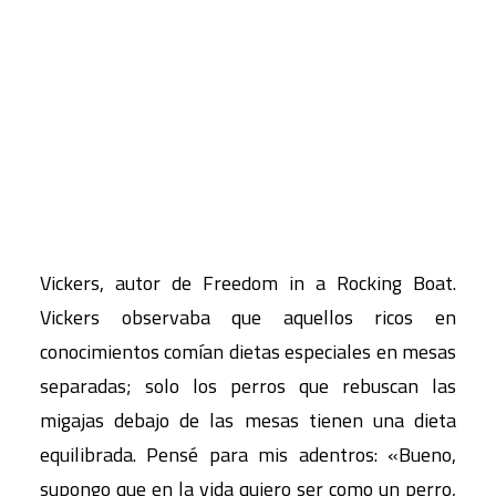
empresa privada, pero desde entonces te has
convertido en un gran defensor de un nuevo
CART
paradigma económico. ¿Cómo se trazó esta
Tu carrito está vacío.
trayectoria?
Stewart Wallis (SW)
: Cuando era adolescente
pasaba mucho tiempo leyendo sobre sistemas de
pensamiento, incluidos los trabajos de Geoffrey
Vickers, autor de Freedom in a Rocking Boat.
Vickers observaba que aquellos ricos en
conocimientos comían dietas especiales en mesas
separadas; solo los perros que rebuscan las
migajas debajo de las mesas tienen una dieta
equilibrada. Pensé para mis adentros: «Bueno,
supongo que en la vida quiero ser como un perro,