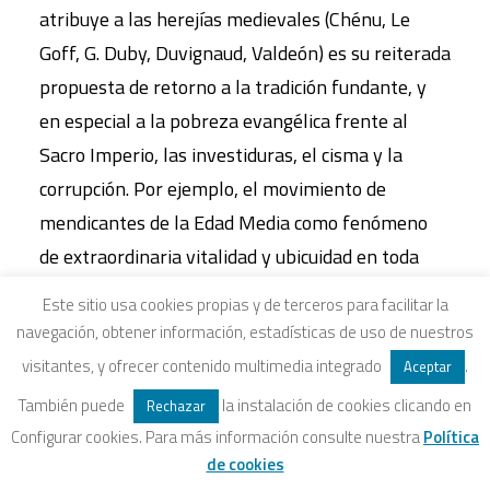
atribuye a las herejías medievales (Chénu, Le
Goff, G. Duby, Duvignaud, Valdeón) es su reiterada
propuesta de retorno a la tradición fundante, y
en especial a la pobreza evangélica frente al
Sacro Imperio, las investiduras, el cisma y la
corrupción. Por ejemplo, el movimiento de
mendicantes de la Edad Media como fenómeno
de extraordinaria vitalidad y ubicuidad en toda
Europa, siempre decapitado y siempre renaciente
Este sitio usa cookies propias y de terceros para facilitar la
bajo múltiples formas. Sin embargo, hoy
navegación, obtener información, estadísticas de uso de nuestros
debemos agradecerles que escogieran la pobreza
visitantes, y ofrecer contenido multimedia integrado
.
Aceptar
y que en el largo período del siglo XII al XIV se
También puede
la instalación de cookies clicando en
Rechazar
enfrentaran incluso a los grandes pontificados
Configurar cookies. Para más información consulte nuestra
Política
(como los de Gregorio VII, Inocencio III o Bonifacio
de cookies