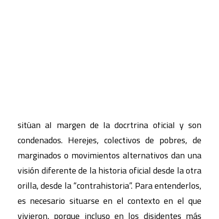
Todas las corrientes que implican un compromiso
CART
total de la persona o la entrega a una causa que
Tu carrito está vacío.
se vive de manera absoluta por razones
religiosas, sociales, políticas o culturales crean
disidencias. Sea por razones doctrinales, por la
voluntad de volver a la pureza fundante o por el
anhelo de un futuro utópico, los disidentes se
sitúan al margen de la docrtrina oficial y son
condenados. Herejes, colectivos de pobres, de
marginados o movimientos alternativos dan una
visión diferente de la historia oficial desde la otra
orilla, desde la “contrahistoria”. Para entenderlos,
es necesario situarse en el contexto en el que
vivieron, porque incluso en los disidentes más