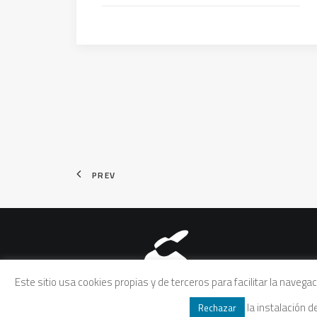
PREV
Aviso legal
|
Política de pri
Este sitio usa cookies propias y de terceros para facilitar la naveg
la instalación 
Rechazar