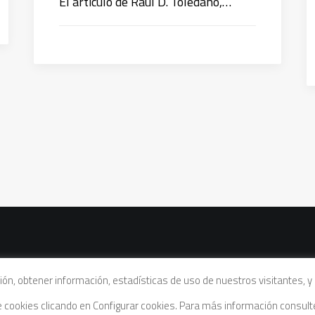
El artículo de Raúl D. Toledano,…
vacidad
|
Política de cookies
|
Condiciones legales de venta
ación, obtener información, estadísticas de uso de nuestros visitantes,
de cookies clicando en Configurar cookies. Para más información consul