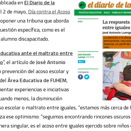
ublicada en
El Diario de la
el 2 de mayo,
Día contra el Acoso
roponer una tribuna que aborda
uestión específica, como es el
 alumno discapacitado.
ducativa ante el maltrato entre
do
”, el artículo de
José Antonio
n prevención del acoso escolar y
 del
Área Educativa de FUHEM
,
entar experiencias e iniciativas
, cuando menos, la disminución
o escolar o maltrato entre iguales, “estamos más cerca de 
za ese optimismo: “seguimos encontrando rincones oscuros 
anera singular, es el acoso entre iguales ejercido sobre niño