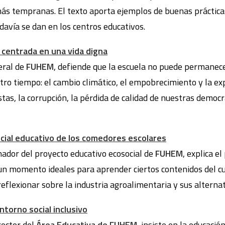
ás tempranas. El texto aporta ejemplos de buenas práctica
davía se dan en los centros educativos.
centrada en una vida digna
eral de
FUHEM
, defiende que la escuela no puede permanece
tro tiempo: el cambio climático, el empobrecimiento y la ex
istas, la corrupción, la pérdida de calidad de nuestras democ
cial educativo de los comedores escolares
inador del proyecto educativo ecosocial de
FUHEM
, explica e
un momento ideales para aprender ciertos contenidos del cu
eflexionar sobre la industria agroalimentaria y sus alternat
ntorno social inclusivo
irector del
Área Educativa de FUHEM
, insiste en la educació