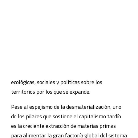
núm. 143, otoño 2018.
Extractivismo, poder y violencia aborda la nueva
CART
forma de definir las dinámicas extractivas
Tu carrito está vacío.
contemporáneas, caracterizadas por los elevados
volúmenes extraídos y su intensidad; su escaso
procesamiento en el lugar de extracción; y su
destino mayoritario a los mercados globales y
que tiene graves consecuencias económicas,
ecológicas, sociales y políticas sobre los
territorios por los que se expande.
Pese al espejismo de la desmaterialización, uno
de los pilares que sostiene el capitalismo tardío
es la creciente extracción de materias primas
para alimentar la gran factoría global del sistema