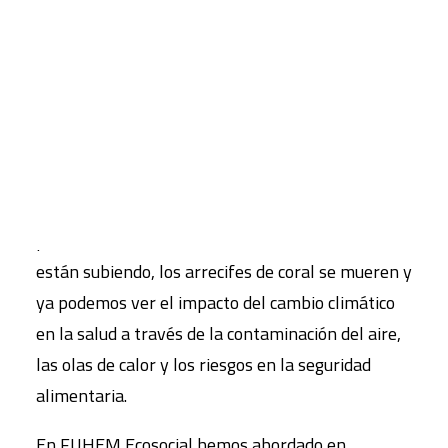
aumentado 3 °C desde 1990.
Los recientes informes sobre el estado de la
CART
Tu carrito está vacío.
biodiversidad del
IPBES
y sobre el calentamiento
global de 1,5 ºC del
IPCC
alertan del deterioro de
un gran número de ecosistemas, tanto terrestres
como marinos, así como de que un millón de
especies se encuentran gravemente amenazadas
por la actividad humana. Los niveles del mar
están subiendo, los arrecifes de coral se mueren y
ya podemos ver el impacto del cambio climático
en la salud a través de la contaminación del aire,
las olas de calor y los riesgos en la seguridad
alimentaria.
En FUHEM Ecosocial hemos abordado en