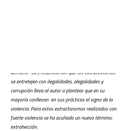
Eduardo Gudynas
CART
El autor, uno de
l
o
s
investigadores de referencia en
Tu carrito está vacío.
extractivismo en
América Latina, define en este
artículo el fenómeno y sus características –comunes
con los extractivismos en otros puntos del planeta–
y evalúa los impactos negativos que tiene sobre las
políticas estatales a través del denominado “efecto
derrame”. La frecuencia con que los extractivismos
se entretejen con ilegalidades, alegalidades y
corrupción lleva al autor a plantear que en su
mayoría conllevan en sus prácticas el signo de la
violencia. Para estos extractivismos realizados con
fuerte violencia se ha acuñado un nuevo término:
extrahección.