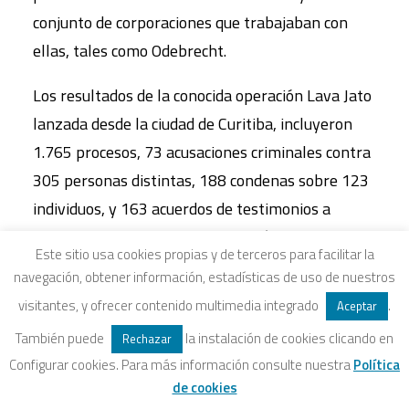
conjunto de corporaciones que trabajaban con
ellas, tales como Odebrecht.
Los resultados de la conocida operación Lava Jato
lanzada desde la ciudad de Curitiba, incluyeron
1.765 procesos, 73 acusaciones criminales contra
305 personas distintas, 188 condenas sobre 123
individuos, y 163 acuerdos de testimonios a
cambio de reducción de las penas (datos a abril de
Este sitio usa cookies propias y de terceros para facilitar la
2018). A nivel federal están en marcha 100
navegación, obtener información, estadísticas de uso de nuestros
acusaciones, 7 acciones penales y 121 acuerdos
visitantes, y ofrecer contenido multimedia integrado
.
Aceptar
de testimonios premiados. La cifra estimada de
También puede
la instalación de cookies clicando en
Rechazar
los sobornos pagados sigue elevándose, pero
Configurar cookies. Para más información consulte nuestra
Política
podría haber alcanzado los 10.000 millones de
de cookies
reales (alrededor de 3.000 millones de dólares). A