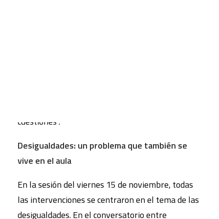
caracterizar la situación en la que vivimos,
Martínez González-Tablas lo resumía en cuatro
CART
rasgos: “la quiebra de referencias -en el sentido
Tu carrito está vacío.
de que ahora mismo todas las estructuras de
poder y modos de producción están en
cuestionamiento-, el desbordamiento de los
límites físicos del planeta, la pérdida de derechos
sociales y la urgencia para abordar estas
cuestiones”.
Desigualdades: un problema que también se
vive en el aula
En la sesión del viernes 15 de noviembre, todas
las intervenciones se centraron en el tema de las
desigualdades. En el conversatorio entre