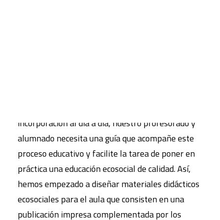
Educar para la transformación
ecosocial
CART
Tu carrito está vacío.
Tras la publicación del libro “
Educar para la
transformación ecosocial
” en el que proponemos
cómo integrar aspectos ecosociales en el currículo
educativo oficial, nos hemos dado cuenta de que,
para ir más allá de la teoría y facilitar su
incorporación al día a día, nuestro profesorado y
alumnado necesita una guía que acompañe este
proceso educativo y facilite la tarea de poner en
práctica una educación ecosocial de calidad. Así,
hemos empezado a diseñar materiales didácticos
ecosociales para el aula que
consisten en una
publicación impresa complementada por los