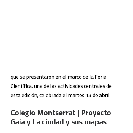
representantes del alumnado, que se
desplazaron hasta las instalaciones del Círculo de
CART
Tu carrito está vacío.
Bellas Artes para presentar su proyecto y
presenciar in situ el trabajo de otros centros
educativos.
A continuación os presentamos los proyectos
desarrollados en los centros educativos FUHEM
que se presentaron en el marco de la Feria
Científica, una de las actividades centrales de
esta edición, celebrada el martes 13 de abril.
Colegio Montserrat | Proyecto
Gaia y La ciudad y sus mapas