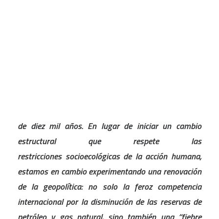
Relaciones Ecosociales y Cambio Global.
CART
Bajo las condiciones de un modo de producción
Tu carrito está vacío.
capitalista, la «ruptura metabólica » entre los seres
humanos y la naturaleza se ha ampliado tanto que
los “antropos” se han convertido en un “factor
geológico” que está a punto de terminar con la vida
en la Tierra tal como la conocemos desde hace más
de diez mil años. En lugar de iniciar un cambio
estructural que respete las
restricciones socioecológicas de la acción humana,
estamos en cambio experimentando una renovación
de la geopolítica: no solo la feroz competencia
internacional por la disminución de las reservas de
petróleo y gas natural, sino también una “fiebre