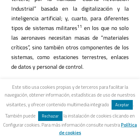
Industrial” basada en la digitalización y la
inteligencia artificial; y, cuarto, para diferentes
11
tipos de sistemas militares
en los que no solo
las aeronaves necesitan masas de “materiales
críticos”, sino también otros componentes de los
sistemas, como estaciones terrestres, enlaces
de datos y personal de control.
En casi todos los países industriales avanzados
Este sitio usa cookies propias y de terceros para facilitar la
(pero también en China), se ha desarrollado la
navegación, obtener información, estadísticas de uso de nuestros
integración del procesamiento de datos digitales
visitantes, y ofrecer contenido multimedia integrado
.
Aceptar
en los procesos de producción, con tecnología
También puede
la instalación de cookies clicando en
Rechazar
clave como sensores, “etiquetas de identificación”
Configurar cookies. Para más información consulte nuestra
Política
de radiofrecuencia, microchips de alto
de cookies