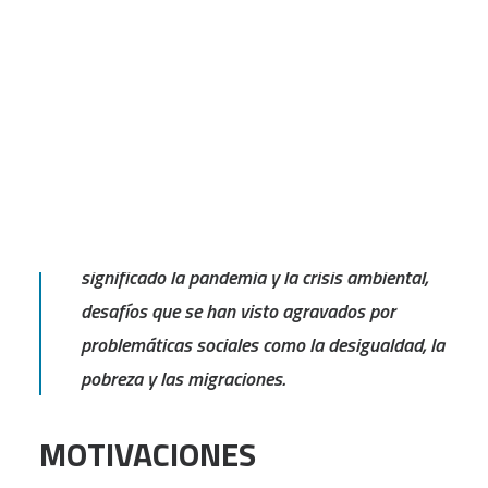
Es un proyecto que tiene la finalidad de
CART
reflexionar y crear un diálogo en torno a la
Tu carrito está vacío.
educación, a las formas de vida que hemos
adoptado como humanidad y a las
posibilidades de transformarlas mediante una
educación diferente. Este proyecto surgió a
partir del desafío que para la humanidad ha
significado la pandemia y la crisis ambiental,
desafíos que se han visto agravados por
problemáticas sociales como la desigualdad, la
pobreza y las migraciones.
MOTIVACIONES