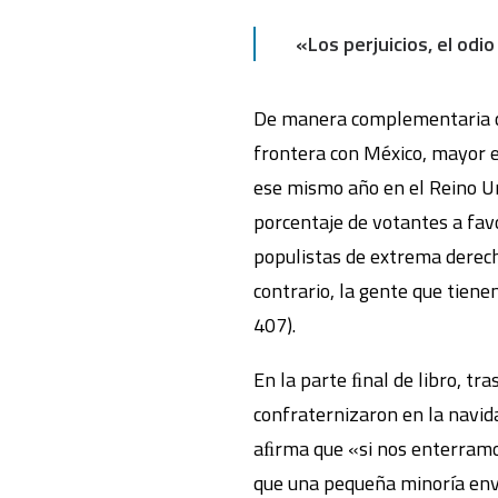
«Los perjuicios, el odi
De manera complementaria co
frontera con México, mayor er
ese mismo año en el Reino Uni
porcentaje de votantes a fav
populistas de extrema derech
contrario, la gente que tien
407).
En la parte ﬁnal de libro, t
confraternizaron en la navi
aﬁrma que «si nos enterramo
que una pequeña minoría enve