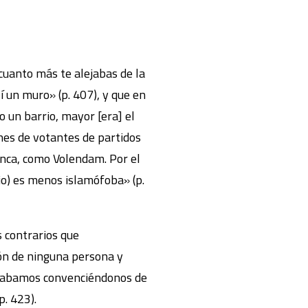
uanto más te alejabas de la
 un muro» (p. 407), y que en
 un barrio, mayor [era] el
nes de votantes de partidos
nca, como Volendam. Por el
jo) es menos islamófoba» (p.
s contrarios que
ón de ninguna persona y
acabamos convenciéndonos de
. 423).