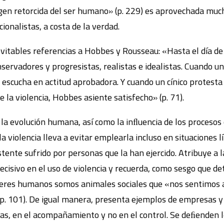
en retorcida del ser humano» (p. 229) es aprovechada much
onalistas, a costa de la verdad.
vitables referencias a Hobbes y Rousseau: «Hasta el día d
servadores y progresistas, realistas e idealistas. Cuando u
u escucha en actitud aprobadora. Y cuando un cínico protest
e la violencia, Hobbes asiente satisfecho» (p. 71).
 la evolución humana, así como la inﬂuencia de los procesos c
 violencia lleva a evitar emplearla incluso en situaciones l
tente sufrido por personas que la han ejercido. Atribuye a 
cisivo en el uso de violencia y recuerda, como sesgo que d
 seres humanos somos animales sociales que «nos sentimos a
p. 101). De igual manera, presenta ejemplos de empresas y
as, en el acompañamiento y no en el control. Se deﬁenden 