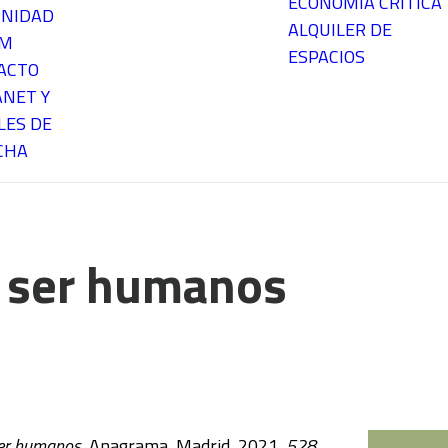
ECONOMÍA CRÍTICA
NIDAD
ALQUILER DE
EM
ESPACIOS
ACTO
ANET Y
LES DE
CHA
 ser humanos
ser humanos
, Anagrama, Madrid, 2021,
528