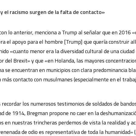
o y el racismo surgen de la falta de contacto»
n lo anterior, menciona a Trump al señalar que en 2016 «c
a el apoyo para el hombre [Trump] que quería construir allí
do «cuanto menor era la diversidad cultural de una ciudad o
or del Brexit» y que «en Holanda, las mayores concentracio
a se encuentran en municipios con clara predominancia bla
en más contacto con musulmanes (especialmente en el traba
ras recordar los numerosos testimonios de soldados de bando
dad de 1914, Bregman propone no caer en la deshumanizaci
s en nuestras trincheras perdemos de vista la realidad y 
nenada de odio es representativa de toda la humanidad» (p