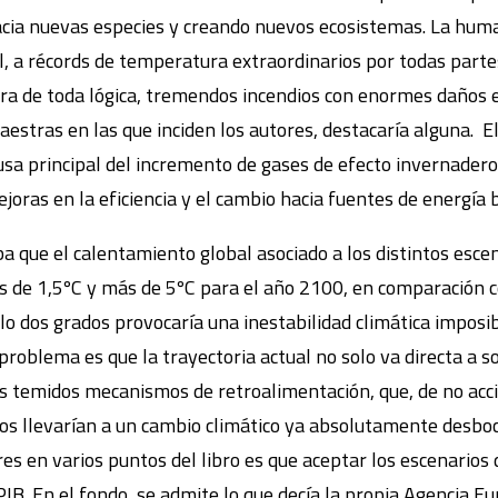
cia nuevas especies y creando nuevos ecosistemas. La hu
, a récords de temperatura extraordinarios por todas partes
ra de toda lógica, tremendos incendios con enormes daños e
aestras en las que inciden los autores, destacaría alguna. 
usa principal del incremento de gases de efecto invernadero 
oras en la eficiencia y el cambio hacia fuentes de energía 
 que el calentamiento global asociado a los distintos esce
s de 1,5ºC y más de 5ºC para el año 2100, en comparación c
o dos grados provocaría una inestabilidad climática imposibl
 problema es que la trayectoria actual no solo va directa a 
s temidos mecanismos de retroalimentación, que, de no accio
os llevarían a un cambio climático ya absolutamente desboc
es en varios puntos del libro es que aceptar los escenarios
IB. En el fondo, se admite lo que decía la propia Agencia E