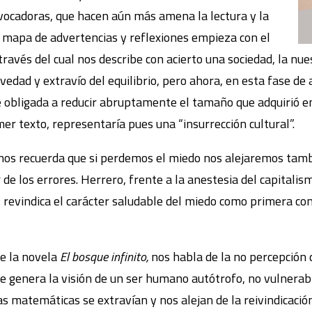
vocadoras, que hacen aún más amena la lectura y la
 mapa de advertencias y reflexiones empieza con el
ravés del cual nos describe con acierto una sociedad, la nue
edad y extravío del equilibrio, pero ahora, en esta fase de 
 ve obligada a reducir abruptamente el tamaño que adquirió en
mer texto, representaría pues una “insurrección cultural”.
 nos recuerda que si perdemos el miedo nos alejaremos tambi
 de los errores. Herrero, frente a la anestesia del capitalis
, revindica el carácter saludable del miedo como primera con
de la novela
El bosque infinito,
nos habla de la no percepción d
ue genera la visión de un ser humano autótrofo, no vulnerab
las matemáticas se extravían y nos alejan de la reivindicación