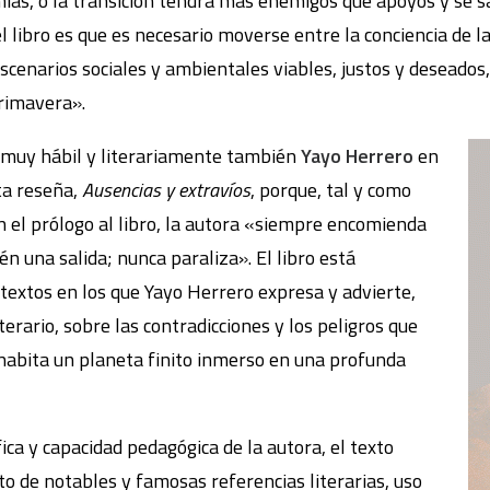
mías, o la transición tendrá más enemigos que apoyos y se s
l libro es que es necesario moverse entre la conciencia de la 
scenarios sociales y ambientales viables, justos y deseados
rimavera».
e muy hábil y literariamente también
Yayo Herrero
en
ta reseña,
Ausencias y extravíos
, porque, tal y como
 el prólogo al libro, la autora «siempre encomienda
n una salida; nunca paraliza». El libro está
 textos en los que Yayo Herrero expresa y advierte,
iterario, sobre las contradicciones y los peligros que
habita un planeta finito inmerso en una profunda
fica y capacidad pedagógica de la autora, el texto
o de notables y famosas referencias literarias, uso