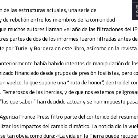
n de las estructuras actuales, una serie de
y de rebelión entre los miembros de la comunidad
que muchos autores llaman «el año de las filtraciones del I
es partes de dos de los informes fueron filtradas antes de 
te por
Turiel y Bordera
en este libro, así como en la revista
nteriormente había habido intentos de manipulación de los
zado financiado desde grupos de presión fosilistas, pero co
 un vuelco, lo que supone una “nota de honor”, dentro del con
a. Temerosos de las inercias, y de que nos estemos peligro
los que saben” han decidido actuar y se han impuesto pasar 
a Agencia France Press filtró parte del contenido del resumen
izar los impactos del cambio climático. La noticia dio la vuel
ase tan obvia como dura: «La vida en la Tierra puede recupe