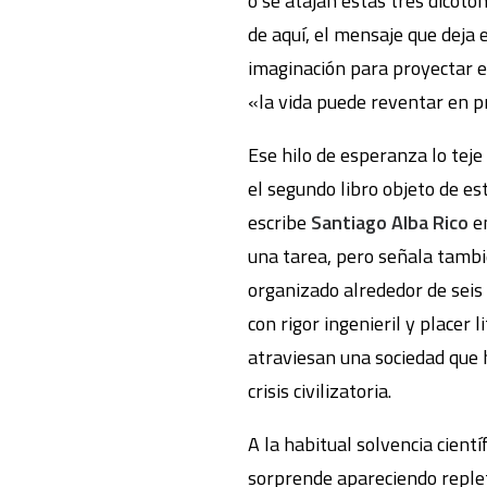
o se atajan estas tres dicoto
de aquí, el mensaje que deja e
imaginación para proyectar e
«la vida puede reventar en p
Ese hilo de esperanza lo tej
el segundo libro objeto de es
escribe
Santiago Alba Rico
en
una tarea, pero señala tambié
organizado alrededor de seis
con rigor ingenieril y placer l
atraviesan una sociedad que 
crisis civilizatoria.
A la habitual solvencia cientí
sorprende apareciendo replet