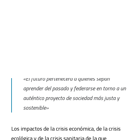
FONDO
una entrevista a Lucas Chancel,
CART
economista especializado en desigualdad y en
Tu carrito está vacío.
política ambiental, cuyo trabajo se centra en la
medición de la desigualdad económica, sus
interacciones con el desarrollo sostenible y en la
implementación de políticas sociales y ecológicas.
«El futuro pertenecerá a quienes sepan
aprender del pasado y federarse en torno a un
auténtico proyecto de sociedad más justa y
sostenible»
Los impactos de la crisis económica, de la crisis
ecológica y de la crisis sanitaria de la que