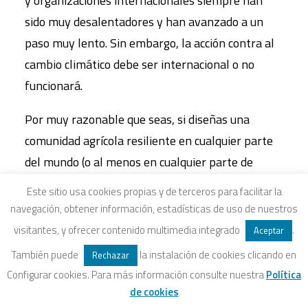
y organizaciones internacionales siempre han
sido muy desalentadores y han avanzado a un
paso muy lento. Sin embargo, la acción contra al
cambio climático debe ser internacional o no
funcionará.
Por muy razonable que seas, si diseñas una
comunidad agrícola resiliente en cualquier parte
del mundo (o al menos en cualquier parte de
Europa), esta acabará viéndose afectada por las
Este sitio usa cookies propias y de terceros para facilitar la
acciones de sus vecinos debido a la naturaleza
navegación, obtener información, estadísticas de uso de nuestros
global de la contaminación. Precisamente por eso
visitantes, y ofrecer contenido multimedia integrado
.
Aceptar
debemos contar con una visión sistémica
También puede
la instalación de cookies clicando en
Rechazar
internacional del cambio. Esto no significa que el
Configurar cookies. Para más información consulte nuestra
Política
desarrollo de una resiliencia a nivel local no sea
de cookies