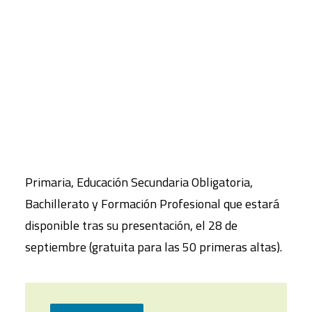
haciendo bien en mi aula? ¿Y en el colegio? ¿Cómo
podemos mejorar?
CART
Tu carrito está vacío.
Para facilitar estas respuestas, junto a la
Fundación SM
hemos creado una
aplicación
digital que evalúa el desempeño en
educación
ecosocial
, tanto a nivel de centro escolar como de
aula, abarcando todas las etapas: Infantil,
Primaria, Educación Secundaria Obligatoria,
Bachillerato y Formación Profesional que estará
disponible tras su presentación, el 28 de
septiembre (gratuita para las 50 primeras altas).