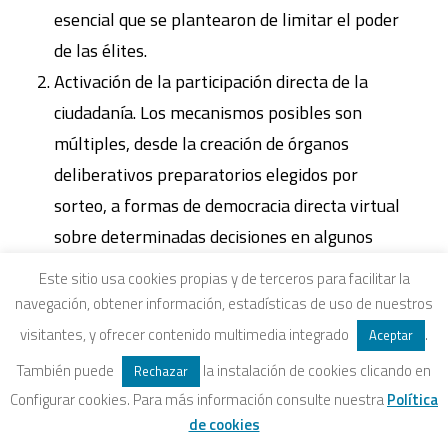
esencial que se plantearon de limitar el poder
de las élites.
Activación de la participación directa de la
ciudadanía. Los mecanismos posibles son
múltiples, desde la creación de órganos
deliberativos preparatorios elegidos por
sorteo, a formas de democracia directa virtual
sobre determinadas decisiones en algunos
ámbitos. Significaría una transformación
Este sitio usa cookies propias y de terceros para facilitar la
importante de los actuales sistemas pues
navegación, obtener información, estadísticas de uso de nuestros
limitaría la endogamia de las élites
visitantes, y ofrecer contenido multimedia integrado
.
Aceptar
burocráticas impidiendo adoptar decisiones
También puede
la instalación de cookies clicando en
Rechazar
relevantes sin un debate y voto ciudadano.
Configurar cookies. Para más información consulte nuestra
Política
Sobre todo, podría ser un modelo capaz de
de cookies