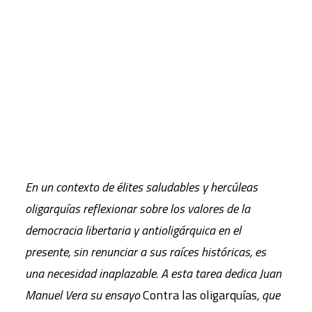
por Juan Manuel Vera en su libro
Contra las
oligarquías
, repasa el actual contexto de
CART
desposesión de numerosos resortes democráticos
Tu carrito está vacío.
debido al poder de las élites y las oligarquías,
para detenerse en los impactos de la COVID-19
sobre el cuerpo social. Vera examina las
posibilidades de los movimientos sociales para
revertir la situación de múltiples malestares.
En un contexto de élites saludables y hercúleas
oligarquías reflexionar sobre los valores de la
democracia libertaria y antioligárquica en el
presente, sin renunciar a sus raíces históricas, es
una necesidad inaplazable. A esta tarea dedica Juan
Manuel Vera su ensayo
Contra las oligarquías
, que