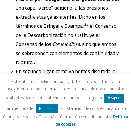
una capa “verde” adicional a las presiones
extractivistas ya existentes. Dicho en los
22
términos de Bringel y Svampa,
el Consenso
de la Descarbonización no sustituye al
Consenso de los
Commodities
, sino que ambos
se sobreponen con elementos de continuidad y
ruptura .
En segundo lugar, como ya hemos discutido, el
colonialismo verde se manifiesta en la
Este sitio usa cookies propias y de terceros para facilitar la
navegación, obtener información, estadísticas de uso de nuestros
imposición de ciertos formatos de conservación
visitantes, y ofrecer contenido multimedia integrado
.
en los territorios del Sur en el contexto de
Aceptar
esquemas de
compensación de emisiones de
También puede
la instalación de cookies clicando en
Rechazar
carbono
, que al mismo tiempo permiten
Configurar cookies. Para más información consulte nuestra
Política
de cookies
posponer aún más los cambios estructurales