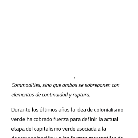
Geopolítica, territorio y conflictos
.
El artículo repasa cómo el colonialismo y la
CART
Tu carrito está vacío.
colonialidad siguen presentes en la actual etapa de
capitalismo verde. El colonialismo verde actual se
manifiesta hoy, en tiempos de emergencia climática
como colonialismo del carbono. Lo que Breno y
Svampa denominan el Consenso de la
Descarbonización no sustituye al Consenso de los
Commodities, sino que ambos se sobreponen con
elementos de continuidad y ruptura.
Durante los últimos años la idea de
colonialismo
verde
ha cobrado fuerza para definir la actual
etapa del capitalismo verde asociada a la