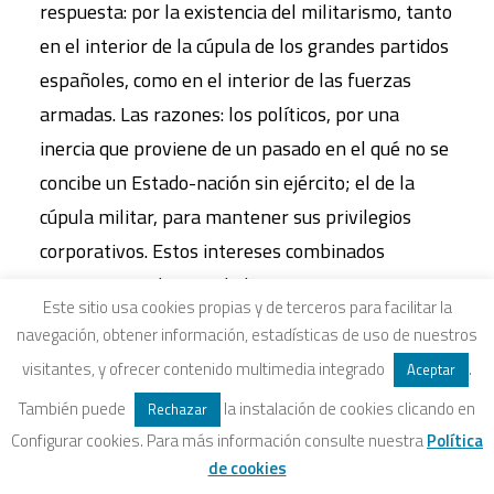
respuesta: por la existencia del militarismo, tanto
en el interior de la cúpula de los grandes partidos
españoles, como en el interior de las fuerzas
armadas. Las razones: los políticos, por una
inercia que proviene de un pasado en el qué no se
concibe un Estado-nación sin ejército; el de la
cúpula militar, para mantener sus privilegios
corporativos. Estos intereses combinados
contaminan a la sociedad para que se mantenga
Este sitio usa cookies propias y de terceros para facilitar la
un ejército sobredimensionado en número y
navegación, obtener información, estadísticas de uso de nuestros
capacidades militares, cuando la auténtica
visitantes, y ofrecer contenido multimedia integrado
.
Aceptar
seguridad que precisa la población española está
También puede
la instalación de cookies clicando en
Rechazar
relacionada con aquellos otros aspectos que son
Configurar cookies. Para más información consulte nuestra
Política
vitales para la vida de las personas: el empleo, la
de cookies
vivienda, la salud, preservar el medio ambiente y