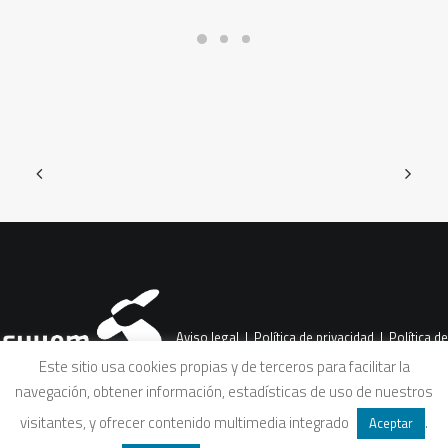
Aviso legal
|
Política de privacidad
|
Política de
Este sitio usa cookies propias y de terceros para facilitar la
navegación, obtener información, estadísticas de uso de nuestros
cookies
|
Condiciones legales de venta
visitantes, y ofrecer contenido multimedia integrado
.
Aceptar