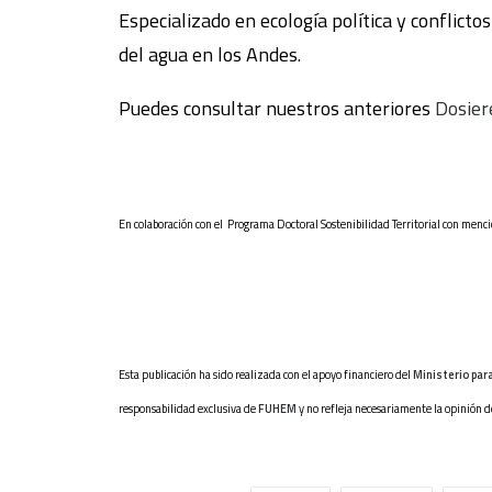
Especializado en ecología política y conflict
del agua en los Andes.
Puedes consultar nuestros anteriores
Dosier
En colaboración con el
Programa Doctoral Sostenibilidad Territorial con menci
Esta publicación ha sido realizada con el apoyo financiero del
Ministerio par
responsabilidad exclusiva de
FUHEM
y no refleja necesariamente la opinión 