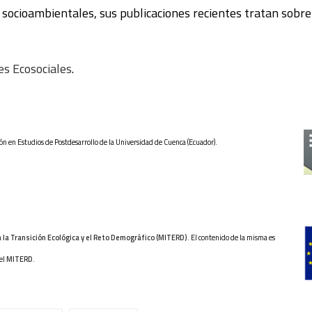
os socioambientales, sus publicaciones recientes tratan sobr
es Ecosociales
.
ón en Estudios de Postdesarrollo de la Universidad de Cuenca (Ecuador).
a la Transición Ecológica y el Reto Demográfico (MITERD)
. El contenido de la misma es
del
MITERD
.