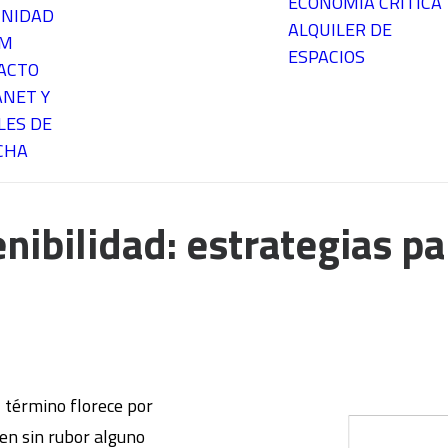
ECONOMÍA CRÍTICA
NIDAD
ALQUILER DE
EM
ESPACIOS
ACTO
ANET Y
LES DE
CHA
nibilidad: estrategias pa
l término florece por
cen sin rubor alguno