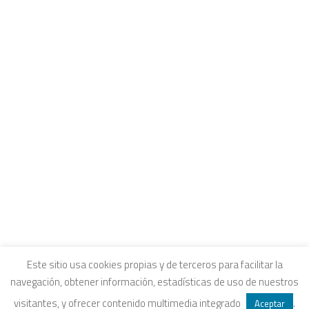
CONTACTO
INTRANET Y CANALES DE ESCUCHA
COLEGIOS FUHEM
Carrito
EDUCACIÓN ECOSOCIAL
SELLO ECOSOCIAL
Tu carrito está vacío.
REVISTA PAPELES
INFORME ECOSOCIAL
DOSIERES ECOSOCIALES
COLECCIÓN ECONOMÍA INCLUSIVA
ECONOMÍA CRÍTICA
ALQUILER DE ESPACIOS
Aviso legal
|
Política de privacidad
|
Política de
Este sitio usa cookies propias y de terceros para facilitar la
navegación, obtener información, estadísticas de uso de nuestros
SEARCH
cookies
|
Condiciones legales de venta
visitantes, y ofrecer contenido multimedia integrado
.
Aceptar