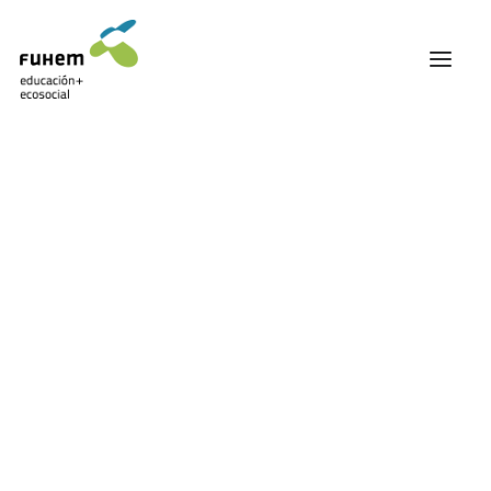
FUHEM
ÁREA EDUCATIVA
ÁREA ECOSOCIAL
60 ANIVERSARIO
PATRONATO Y EQUIPO DIRECTIVO
TRANSPARENCIA Y BUENAS PRÁCTICAS
Carrito
TRAYECTORIA
PREMIOS Y RECONOCIMIENTOS
TRABAJAMOS EN RED
TRABAJA EN FUHEM
COMUNIDAD FUHEM