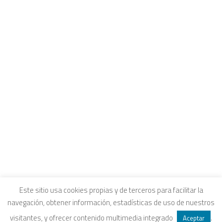
CONTACTO
INTRANET Y CANALES DE ESCUCHA
COLEGIOS FUHEM
Carrito
EDUCACIÓN ECOSOCIAL
SELLO ECOSOCIAL
Tu carrito está vacío.
REVISTA PAPELES
INFORME ECOSOCIAL
DOSIERES ECOSOCIALES
COLECCIÓN ECONOMÍA INCLUSIVA
ECONOMÍA CRÍTICA
ALQUILER DE ESPACIOS
Aviso legal
|
Política de privacidad
|
Política de
Este sitio usa cookies propias y de terceros para facilitar la
navegación, obtener información, estadísticas de uso de nuestros
SEARCH
cookies
|
Condiciones legales de venta
visitantes, y ofrecer contenido multimedia integrado
.
Aceptar