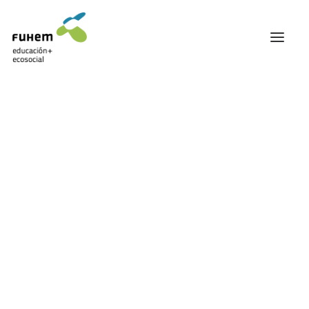
FUHEM
ÁREA EDUCATIVA
ÁREA ECOSOCIAL
60 ANIVERSARIO
PATRONATO Y EQUIPO DIRECTIVO
TRANSPARENCIA Y BUENAS PRÁCTICAS
Carrito
TRAYECTORIA
PREMIOS Y RECONOCIMIENTOS
TRABAJAMOS EN RED
TRABAJA EN FUHEM
COMUNIDAD FUHEM