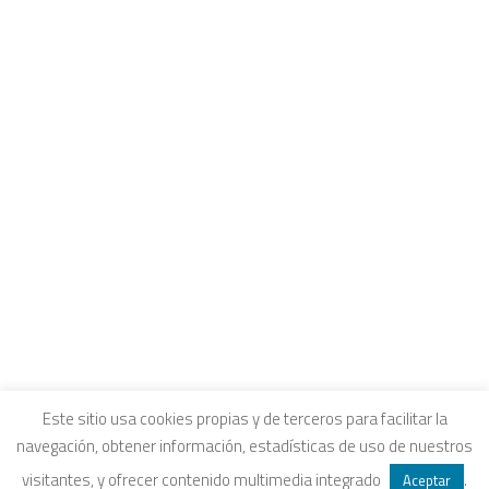
CONTACTO
INTRANET Y CANALES DE ESCUCHA
COLEGIOS FUHEM
Carrito
EDUCACIÓN ECOSOCIAL
SELLO ECOSOCIAL
Tu carrito está vacío.
REVISTA PAPELES
INFORME ECOSOCIAL
DOSIERES ECOSOCIALES
COLECCIÓN ECONOMÍA INCLUSIVA
ECONOMÍA CRÍTICA
ALQUILER DE ESPACIOS
Aviso legal
|
Política de privacidad
|
Política de
Este sitio usa cookies propias y de terceros para facilitar la
navegación, obtener información, estadísticas de uso de nuestros
SEARCH
cookies
|
Condiciones legales de venta
visitantes, y ofrecer contenido multimedia integrado
.
Aceptar