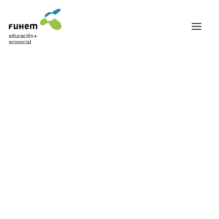
FUHEM
ÁREA EDUCATIVA
ÁREA ECOSOCIAL
60 ANIVERSARIO
PATRONATO Y EQUIPO DIRECTIVO
TRANSPARENCIA Y BUENAS PRÁCTICAS
Carrito
TRAYECTORIA
PREMIOS Y RECONOCIMIENTOS
TRABAJAMOS EN RED
TRABAJA EN FUHEM
COMUNIDAD FUHEM