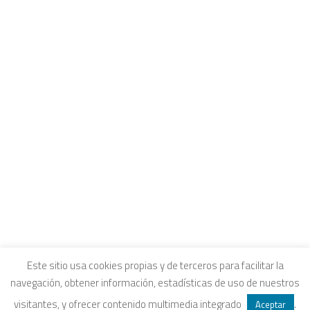
CONTACTO
INTRANET Y CANALES DE ESCUCHA
COLEGIOS FUHEM
Carrito
EDUCACIÓN ECOSOCIAL
SELLO ECOSOCIAL
Tu carrito está vacío.
REVISTA PAPELES
INFORME ECOSOCIAL
DOSIERES ECOSOCIALES
COLECCIÓN ECONOMÍA INCLUSIVA
ECONOMÍA CRÍTICA
ALQUILER DE ESPACIOS
Aviso legal
|
Política de privacidad
|
Política de
Este sitio usa cookies propias y de terceros para facilitar la
navegación, obtener información, estadísticas de uso de nuestros
SEARCH
cookies
|
Condiciones legales de venta
visitantes, y ofrecer contenido multimedia integrado
.
Aceptar