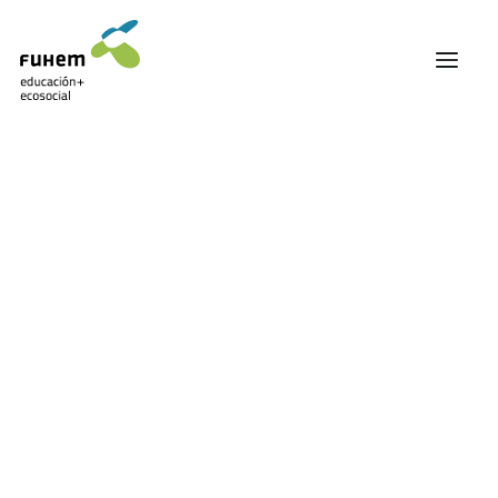
FUHEM
ÁREA EDUCATIVA
ÁREA ECOSOCIAL
60 ANIVERSARIO
PATRONATO Y EQUIPO DIRECTIVO
TRANSPARENCIA Y BUENAS PRÁCTICAS
Carrito
TRAYECTORIA
PREMIOS Y RECONOCIMIENTOS
TRABAJAMOS EN RED
TRABAJA EN FUHEM
COMUNIDAD FUHEM