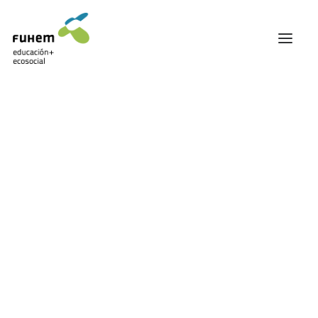
FUHEM
ÁREA EDUCATIVA
ÁREA ECOSOCIAL
60 ANIVERSARIO
PATRONATO Y EQUIPO DIRECTIVO
TRANSPARENCIA Y BUENAS PRÁCTICAS
Carrito
TRAYECTORIA
PREMIOS Y RECONOCIMIENTOS
TRABAJAMOS EN RED
TRABAJA EN FUHEM
COMUNIDAD FUHEM