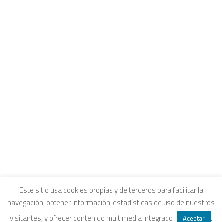
CONTACTO
INTRANET Y CANALES DE ESCUCHA
COLEGIOS FUHEM
Carrito
EDUCACIÓN ECOSOCIAL
SELLO ECOSOCIAL
Tu carrito está vacío.
REVISTA PAPELES
INFORME ECOSOCIAL
DOSIERES ECOSOCIALES
COLECCIÓN ECONOMÍA INCLUSIVA
ECONOMÍA CRÍTICA
ALQUILER DE ESPACIOS
Aviso legal
|
Política de privacidad
|
Política de
Este sitio usa cookies propias y de terceros para facilitar la
navegación, obtener información, estadísticas de uso de nuestros
SEARCH
cookies
|
Condiciones legales de venta
visitantes, y ofrecer contenido multimedia integrado
.
Aceptar