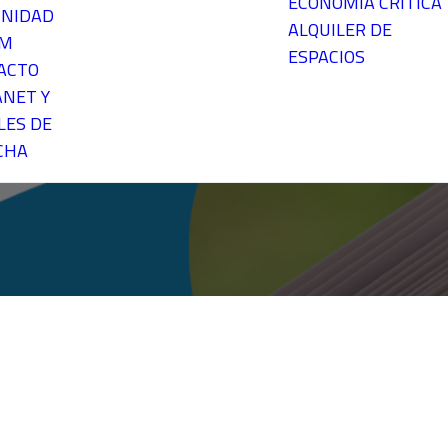
ECONOMÍA CRÍTICA
NIDAD
ALQUILER DE
EM
ESPACIOS
ACTO
ANET Y
LES DE
CHA