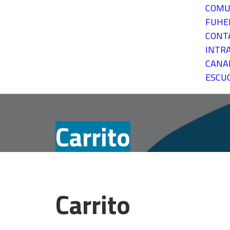
COMU
FUH
CONT
INTR
CANA
ESCU
Carrito
Carrito