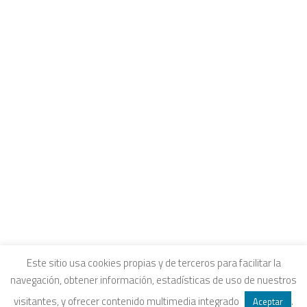
CONTACTO
INTRANET Y CANALES DE ESCUCHA
COLEGIOS FUHEM
Carrito
EDUCACIÓN ECOSOCIAL
SELLO ECOSOCIAL
Tu carrito está vacío.
REVISTA PAPELES
INFORME ECOSOCIAL
DOSIERES ECOSOCIALES
COLECCIÓN ECONOMÍA INCLUSIVA
ECONOMÍA CRÍTICA
ALQUILER DE ESPACIOS
Aviso legal
|
Política de privacidad
|
Política de
Este sitio usa cookies propias y de terceros para facilitar la
navegación, obtener información, estadísticas de uso de nuestros
SEARCH
cookies
|
Condiciones legales de venta
visitantes, y ofrecer contenido multimedia integrado
.
Aceptar