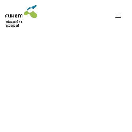
FUHEM
ÁREA EDUCATIVA
ÁREA ECOSOCIAL
60 ANIVERSARIO
PATRONATO Y EQUIPO DIRECTIVO
TRANSPARENCIA Y BUENAS PRÁCTICAS
Carrito
TRAYECTORIA
PREMIOS Y RECONOCIMIENTOS
TRABAJAMOS EN RED
TRABAJA EN FUHEM
COMUNIDAD FUHEM