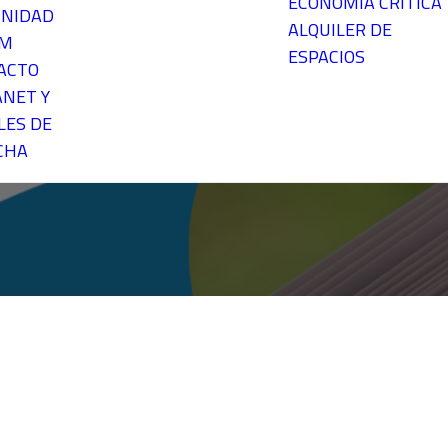
ECONOMÍA CRÍTICA
NIDAD
ALQUILER DE
EM
ESPACIOS
ACTO
ANET Y
LES DE
CHA