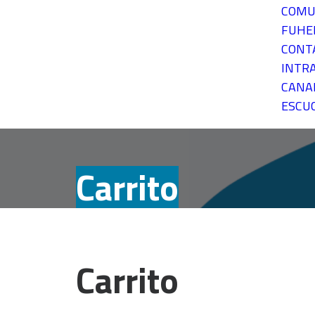
COMU
FUH
CONT
INTR
CANA
ESCU
Carrito
Carrito