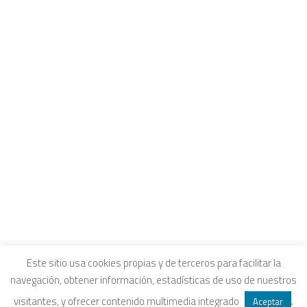
CONTACTO
INTRANET Y CANALES DE ESCUCHA
COLEGIOS FUHEM
Carrito
EDUCACIÓN ECOSOCIAL
SELLO ECOSOCIAL
Tu carrito está vacío.
REVISTA PAPELES
INFORME ECOSOCIAL
DOSIERES ECOSOCIALES
COLECCIÓN ECONOMÍA INCLUSIVA
ECONOMÍA CRÍTICA
ALQUILER DE ESPACIOS
Aviso legal
|
Política de privacidad
|
Política de
Este sitio usa cookies propias y de terceros para facilitar la
navegación, obtener información, estadísticas de uso de nuestros
SEARCH
cookies
|
Condiciones legales de venta
visitantes, y ofrecer contenido multimedia integrado
.
Aceptar