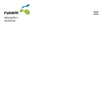
FUHEM
ÁREA EDUCATIVA
ÁREA ECOSOCIAL
60 ANIVERSARIO
PATRONATO Y EQUIPO DIRECTIVO
TRANSPARENCIA Y BUENAS PRÁCTICAS
Carrito
TRAYECTORIA
PREMIOS Y RECONOCIMIENTOS
TRABAJAMOS EN RED
TRABAJA EN FUHEM
COMUNIDAD FUHEM