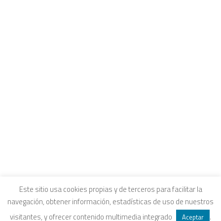
CONTACTO
INTRANET Y CANALES DE ESCUCHA
COLEGIOS FUHEM
Carrito
EDUCACIÓN ECOSOCIAL
SELLO ECOSOCIAL
Tu carrito está vacío.
REVISTA PAPELES
INFORME ECOSOCIAL
DOSIERES ECOSOCIALES
COLECCIÓN ECONOMÍA INCLUSIVA
ECONOMÍA CRÍTICA
ALQUILER DE ESPACIOS
Aviso legal
|
Política de privacidad
|
Política de
Este sitio usa cookies propias y de terceros para facilitar la
navegación, obtener información, estadísticas de uso de nuestros
SEARCH
cookies
|
Condiciones legales de venta
visitantes, y ofrecer contenido multimedia integrado
.
Aceptar