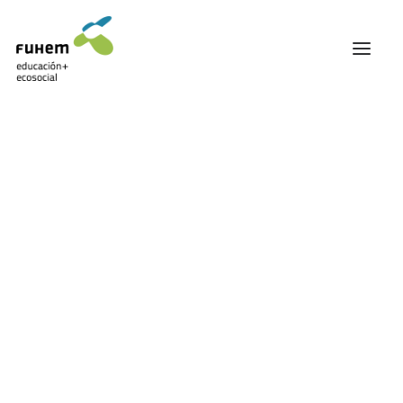
FUHEM
ÁREA EDUCATIVA
ÁREA ECOSOCIAL
60 ANIVERSARIO
PATRONATO Y EQUIPO DIRECTIVO
TRANSPARENCIA Y BUENAS PRÁCTICAS
Carrito
TRAYECTORIA
PREMIOS Y RECONOCIMIENTOS
TRABAJAMOS EN RED
TRABAJA EN FUHEM
COMUNIDAD FUHEM