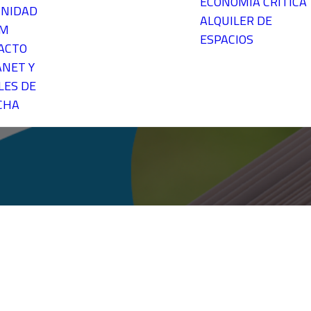
ECONOMÍA CRÍTICA
NIDAD
ALQUILER DE
EM
ESPACIOS
ACTO
ANET Y
LES DE
CHA