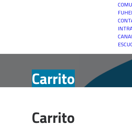
COMU
FUH
CONT
INTR
CANA
ESCU
Carrito
Carrito