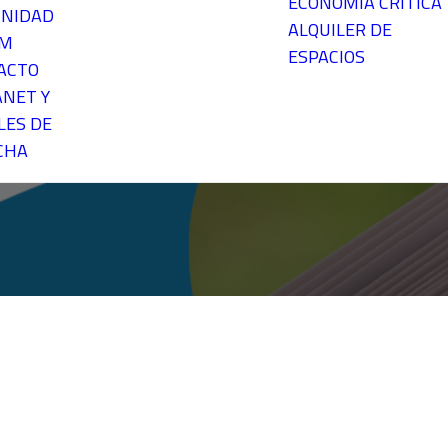
ECONOMÍA CRÍTICA
NIDAD
ALQUILER DE
EM
ESPACIOS
ACTO
ANET Y
LES DE
CHA