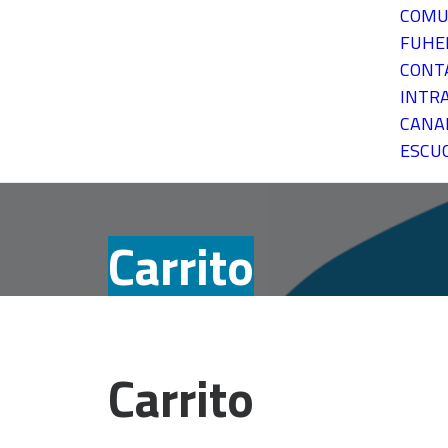
COMU
FUH
CONT
INTR
CANA
ESCU
Carrito
Carrito