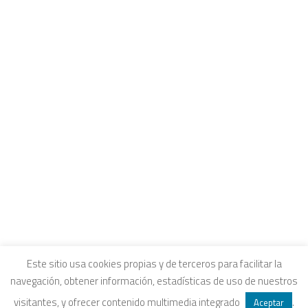
CONTACTO
INTRANET Y CANALES DE ESCUCHA
COLEGIOS FUHEM
Carrito
EDUCACIÓN ECOSOCIAL
SELLO ECOSOCIAL
Tu carrito está vacío.
REVISTA PAPELES
INFORME ECOSOCIAL
DOSIERES ECOSOCIALES
COLECCIÓN ECONOMÍA INCLUSIVA
ECONOMÍA CRÍTICA
ALQUILER DE ESPACIOS
Aviso legal
|
Política de privacidad
|
Política de
Este sitio usa cookies propias y de terceros para facilitar la
navegación, obtener información, estadísticas de uso de nuestros
SEARCH
cookies
|
Condiciones legales de venta
visitantes, y ofrecer contenido multimedia integrado
.
Aceptar