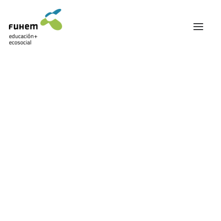
FUHEM
ÁREA EDUCATIVA
ÁREA ECOSOCIAL
60 ANIVERSARIO
PATRONATO Y EQUIPO DIRECTIVO
TRANSPARENCIA Y BUENAS PRÁCTICAS
Carrito
TRAYECTORIA
PREMIOS Y RECONOCIMIENTOS
TRABAJAMOS EN RED
TRABAJA EN FUHEM
COMUNIDAD FUHEM